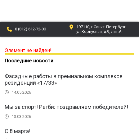
197110, г.Санкт-Петербург,
О компании
8 (812) 612-72-00
ул.Корпусная, д.9, лит.А
Проекты
Элемент не найден!
Новости
Последние новости
Партнеры
Фасадные работы в премиальном комплексе
Отзывы
резиденций «17/33»
14.05.2026
Контакты
Мы за спорт! Регби: поздравляем победителей!
Документы
13.03.2026
С 8 марта!