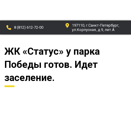
197110, г.Санкт-Петербург,
О компании
8 (812) 612-72-00
ул.Корпусная, д.9, лит.А
Проекты
ЖК «Статус» у парка
Новости
Победы готов. Идет
Партнеры
заселение.
Отзывы
Контакты
Документы