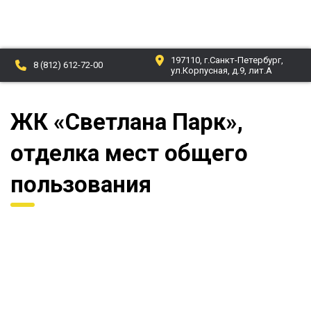
197110, г.Санкт-Петербург,
О компании
8 (812) 612-72-00
ул.Корпусная, д.9, лит.А
Проекты
ЖК «Светлана Парк»,
Новости
отделка мест общего
Партнеры
пользования
Отзывы
Контакты
Документы